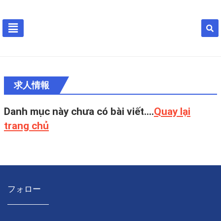
求人情報
Danh mục này chưa có bài viết....
Quay lại
trang chủ
フォロー