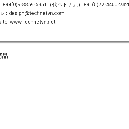
：+84(0)9-8859-5351（代ベトナム）+81(0)72-4400-
：design@technetvn.com
ite: www.technetvn.net
商品