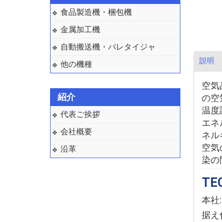
食品製造機・梱包機
金属加工機
自動搬送機・パレタイジャ
説明
他の機種
空気
紹介
の空
温度
代表ご挨拶
エネ
会社概要
ネル
空気
沿革
染の
TE
本社:
据え付