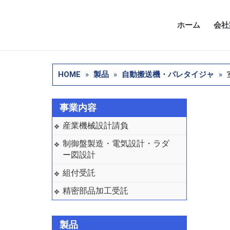
ホーム
会社
HOME
»
製品
»
自動搬送機・パレタイジャ
»
事業内容
産業機械設計請負
制御盤製造・電気設計・ラダ
ー図設計
組付受託
精密部品加工受託
製品