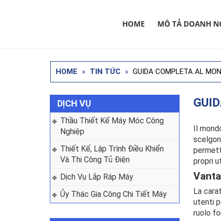
HOME
MÔ TẢ DOANH N
HOME
»
TIN TỨC
»
GUIDA COMPLETA AL MON
GUID
DỊCH VỤ
Thầu Thiết Kế Máy Móc Công 
Il mond
Nghiệp
scelgono
Thiết Kế, Lập Trình Điều Khiển 
permette
Và Thi Công Tủ Điện
propri u
Vanta
Dịch Vụ Lắp Ráp Máy
La carat
Ủy Thác Gia Công Chi Tiết Máy
utenti p
ruolo f