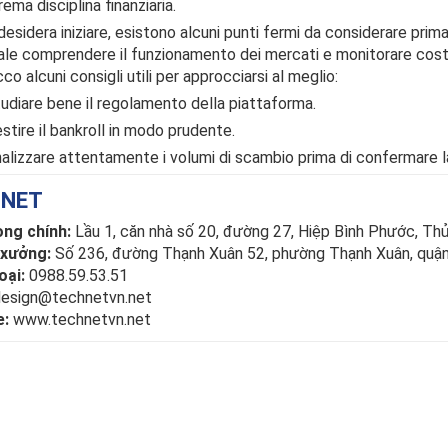
ema disciplina finanziaria.
desidera iniziare, esistono alcuni punti fermi da considerare prim
ale comprendere il funzionamento dei mercati e monitorare cost
cco alcuni consigli utili per approcciarsi al meglio:
udiare bene il regolamento della piattaforma.
stire il bankroll in modo prudente.
alizzare attentamente i volumi di scambio prima di confermare l
HNET
ng chính:
Lầu 1, căn nhà số 20, đường 27, Hiệp Bình Phước, 
 xưởng:
Số 236, đường Thạnh Xuân 52, phường Thạnh Xuân, qu
oại:
0988.59.53.51
esign@technetvn.net
e:
www.technetvn.net