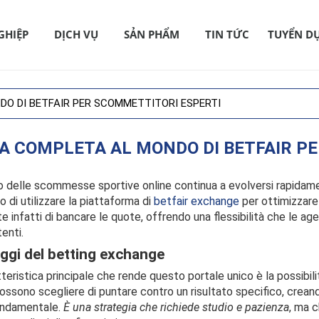
GHIỆP
DỊCH VỤ
SẢN PHẨM
TIN TỨC
TUYỂN D
DO DI BETFAIR PER SCOMMETTITORI ESPERTI
A COMPLETA AL MONDO DI BETFAIR P
o delle scommesse sportive online continua a evolversi rapidame
 di utilizzare la piattaforma di
betfair exchange
per ottimizzare 
 infatti di bancare le quote, offrendo una flessibilità che le ag
tenti.
ggi del betting exchange
teristica principale che rende questo portale unico è la possibil
ossono scegliere di puntare contro un risultato specifico, crean
ondamentale.
È una strategia che richiede studio e pazienza
, ma c