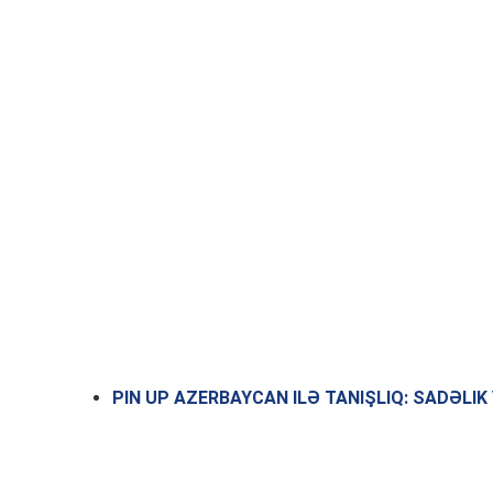
PIN UP AZERBAYCAN ILƏ TANIŞLIQ: SADƏLIK