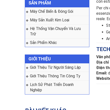
con estr
SẢN PHẨM
Per chi 
Máy Chế Biến & Đóng Gói
essenzi
reale. E
Máy Sản Xuất Kim Loại
St
Hệ Thống Vận Chuyển Và Lưu 
Ge
Trữ
An
Sản Phẩm Khác
TEC
Văn phò
GIỚI THIỆU
Địa chỉ
Giới Thiệu Từ Người Sáng Lập
Điện th
Email:
d
Giới Thiệu Thông Tin Công Ty
Websit
Lịch Sử Phát Triển Doanh 
Nghiệp