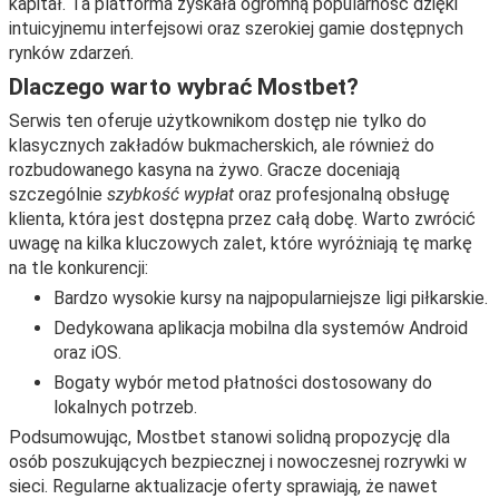
kapitał. Ta platforma zyskała ogromną popularność dzięki
intuicyjnemu interfejsowi oraz szerokiej gamie dostępnych
rynków zdarzeń.
Dlaczego warto wybrać Mostbet?
Serwis ten oferuje użytkownikom dostęp nie tylko do
klasycznych zakładów bukmacherskich, ale również do
rozbudowanego kasyna na żywo. Gracze doceniają
szczególnie
szybkość wypłat
oraz profesjonalną obsługę
klienta, która jest dostępna przez całą dobę. Warto zwrócić
uwagę na kilka kluczowych zalet, które wyróżniają tę markę
na tle konkurencji:
Bardzo wysokie kursy na najpopularniejsze ligi piłkarskie.
Dedykowana aplikacja mobilna dla systemów Android
oraz iOS.
Bogaty wybór metod płatności dostosowany do
lokalnych potrzeb.
Podsumowując, Mostbet stanowi solidną propozycję dla
osób poszukujących bezpiecznej i nowoczesnej rozrywki w
sieci. Regularne aktualizacje oferty sprawiają, że nawet