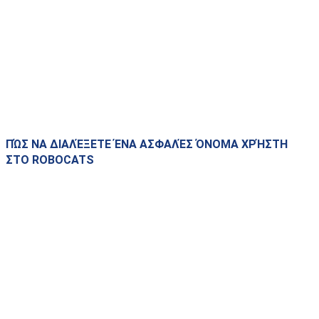
ΠΏΣ ΝΑ ΔΙΑΛΈΞΕΤΕ ΈΝΑ ΑΣΦΑΛΈΣ ΌΝΟΜΑ ΧΡΉΣΤΗ
ΣΤΟ ROBOCATS