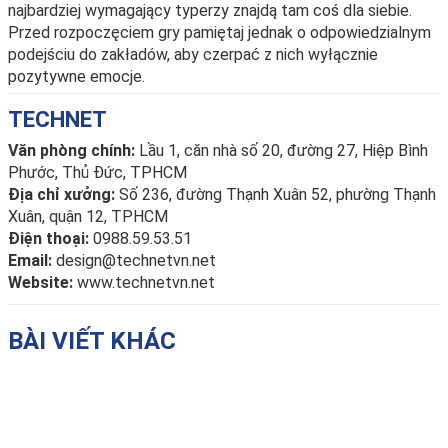
najbardziej wymagający typerzy znajdą tam coś dla siebie.
Przed rozpoczęciem gry pamiętaj jednak o odpowiedzialnym
podejściu do zakładów, aby czerpać z nich wyłącznie
pozytywne emocje.
TECHNET
Văn phòng chính:
Lầu 1, căn nhà số 20, đường 27, Hiệp Bình
Phước, Thủ Đức, TPHCM
Địa chỉ xưởng:
Số 236, đường Thạnh Xuân 52, phường Thạnh
Xuân, quận 12, TPHCM
Điện thoại:
0988.59.53.51
Email:
design@technetvn.net
Website:
www.technetvn.net
BÀI VIẾT KHÁC