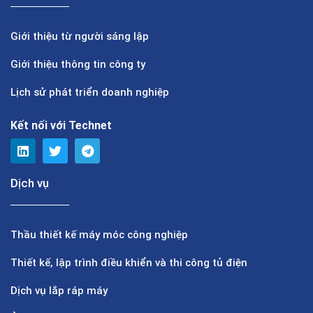
Giới thiệu từ người sáng lập
Giới thiệu thông tin công ty
Lịch sử phát triển doanh nghiệp
Kết nối với Technet
Dịch vụ
Thầu thiết kế máy móc công nghiệp
Thiết kế, lập trình điều khiển và thi công tủ điện
Dịch vụ lắp ráp máy