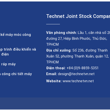
Technet Joint Stock Compa
Văn phòng chính:
Lầu 1, căn nhà số 2
t kế máy móc công
đường 27, Hiệp Bình Phước, Thủ Đức,
TPHCM
ập trình điều khiển và
Địa chỉ xưởng:
Số 236, đường Thạnh
ủ điện
Xuân 52, phường Thạnh Xuân, quận 12,
TPHCM
p ráp máy
Điện thoại:
+84 (0)9-8859-5351
a công chi tiết máy
Email:
design@technetvn.net
Website:
www.technetvn.net