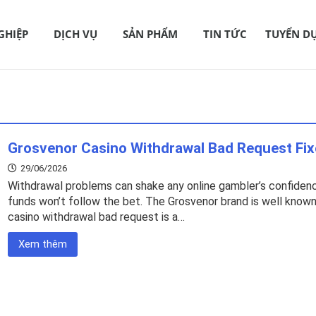
GHIỆP
DỊCH VỤ
SẢN PHẨM
TIN TỨC
TUYỂN D
Grosvenor Casino Withdrawal Bad Request Fix
29/06/2026
Withdrawal problems can shake any online gambler’s confidenc
funds won’t follow the bet. The Grosvenor brand is well know
casino withdrawal bad request is a…
Xem thêm