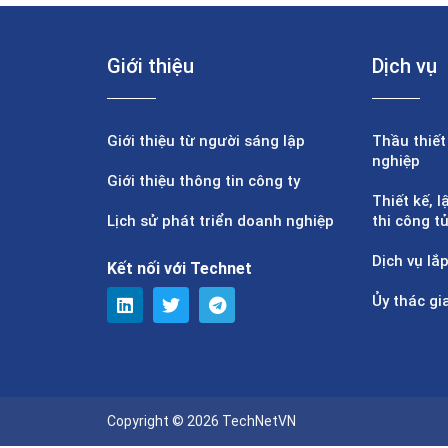
Giới thiệu
Dịch vụ
Giới thiệu từ người sáng lập
Thầu thiế
nghiệp
Giới thiệu thông tin công ty
Thiết kế, l
Lịch sử phát triển doanh nghiệp
thi công t
Dịch vụ lắ
Kết nối với Technet
Ủy thác gi
Copyright © 2026 TechNetVN