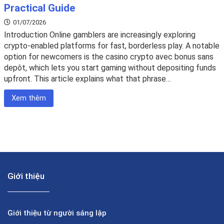
Practical Guide
01/07/2026
Introduction Online gamblers are increasingly exploring
crypto-enabled platforms for fast, borderless play. A notable
option for newcomers is the casino crypto avec bonus sans
depôt, which lets you start gaming without depositing funds
upfront. This article explains what that phrase…
Xem thêm
Giới thiệu
Giới thiệu từ người sáng lập